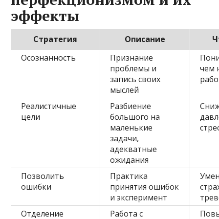
эффекты
Стратегия
Описание
Ч
Осознанность
Признание
Пони
проблемы и
чем 
запись своих
рабо
мыслей
Реалистичные
Разбиение
Сни
цели
большого на
давл
маленькие
стре
задачи,
адекватные
ожидания
Позволить
Практика
Уме
ошибки
принятия ошибок
стра
и эксперимент
трев
Отделение
Работа с
Пов