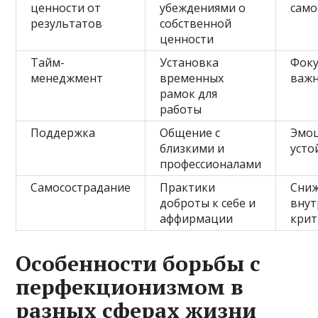
ценности от
убеждениями о
сам
результатов
собственной
ценности
Тайм-
Установка
Фоку
менеджмент
временных
важ
рамок для
работы
Поддержка
Общение с
Эмо
близкими и
усто
профессионалами
Самосострадание
Практики
Сни
доброты к себе и
внут
аффирмации
крит
Особенности борьбы с
перфекционизмом в
разных сферах жизни