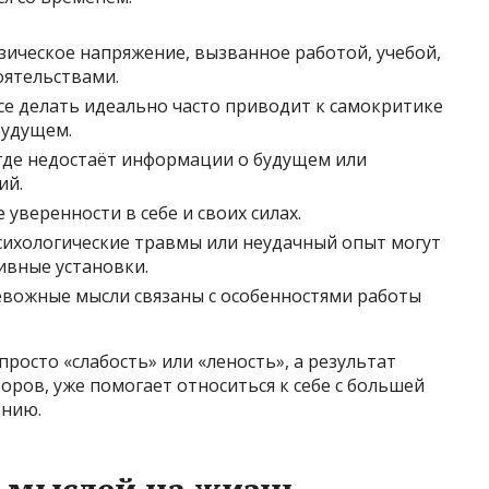
зическое напряжение, вызванное работой, учебой,
оятельствами.
се делать идеально часто приводит к самокритике
будущем.
где недостаёт информации о будущем или
ий.
 уверенности в себе и своих силах.
сихологические травмы или неудачный опыт могут
ивные установки.
евожные мысли связаны с особенностями работы
просто «слабость» или «леность», а результат
ров, уже помогает относиться к себе с большей
ению.
 мыслей на жизнь