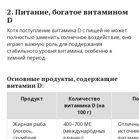
2. Питание, богатое витамином
D
Хотя поступление витамина D с пищей не может
полностью заменить солнечное воздействие, оно
играет важную роль для поддержания
стабильного уровня витамина, особенно в
зимний период.
Основные продукты, содержащие
витамин D:
Продукт
Количество
По
витамина D (на
100 г)
Жирная рыба
400–700 МЕ
Отличн
(лосось,
(международных
источни
скумбрия,
единиц)
витамин