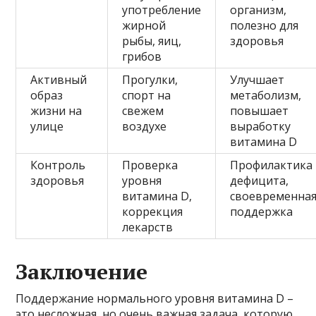
употребление
организм,
жирной
полезно для
рыбы, яиц,
здоровья
грибов
Активный
Прогулки,
Улучшает
образ
спорт на
метаболизм,
жизни на
свежем
повышает
улице
воздухе
выработку
витамина D
Контроль
Проверка
Профилактика
здоровья
уровня
дефицита,
витамина D,
своевременна
коррекция
поддержка
лекарств
Заключение
Поддержание нормального уровня витамина D –
это несложная, но очень важная задача, которую