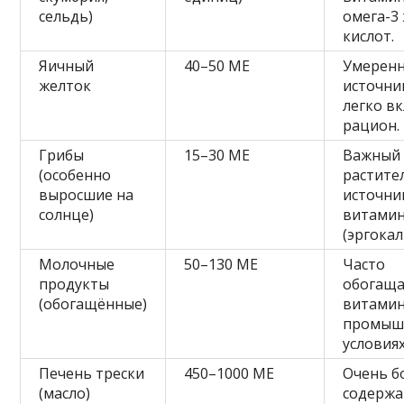
сельдь)
омега-3
кислот.
Яичный
40–50 МЕ
Умерен
желток
источни
легко в
рацион.
Грибы
15–30 МЕ
Важный
(особенно
растите
выросшие на
источни
солнце)
витамин
(эргока
Молочные
50–130 МЕ
Часто
продукты
обогащ
(обогащённые)
витамин
промыш
условиях
Печень трески
450–1000 МЕ
Очень б
(масло)
содержа