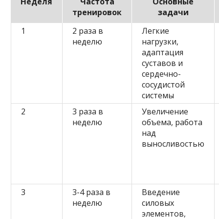
Неделя
Частота
Основные
тренировок
задачи
1
2 раза в
Легкие
неделю
нагрузки,
адаптация
суставов и
сердечно-
сосудистой
системы
2
3 раза в
Увеличение
неделю
объема, работа
над
выносливостью
3
3-4 раза в
Введение
неделю
силовых
элементов,