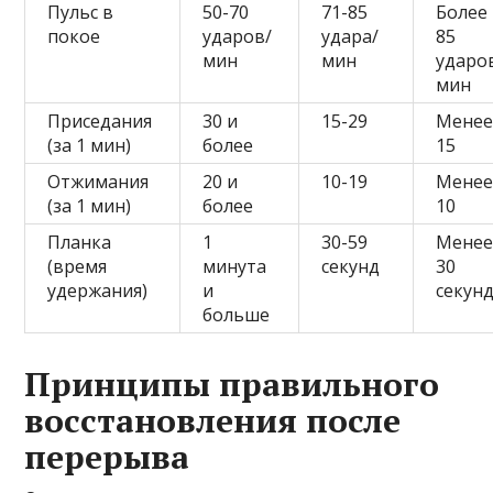
Пульс в
50-70
71-85
Более
покое
ударов/
удара/
85
мин
мин
ударо
мин
Приседания
30 и
15-29
Мене
(за 1 мин)
более
15
Отжимания
20 и
10-19
Мене
(за 1 мин)
более
10
Планка
1
30-59
Мене
(время
минута
секунд
30
удержания)
и
секун
больше
Принципы правильного
восстановления после
перерыва