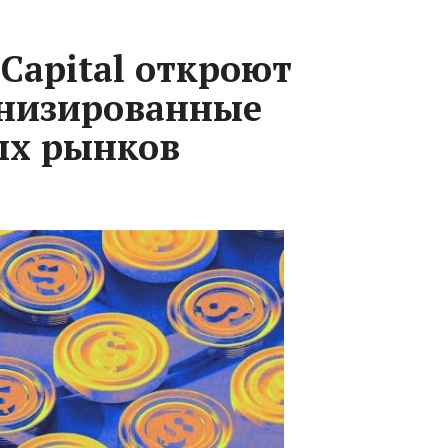
Capital откроют
енизированные
ых рынков