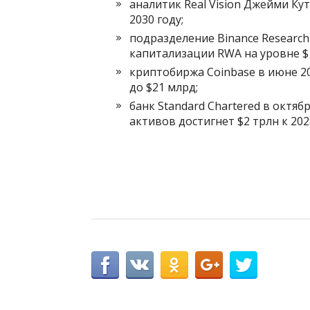
аналитик Real Vision Джейми Кут
2030 году;
подразделение Binance Researc
капитализации RWA на уровне $1
криптобиржа Coinbase в июне 20
до $21 млрд;
банк Standard Chartered в октя
активов достигнет $2 трлн к 202