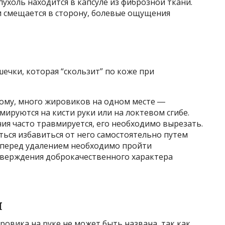
пухоль находится в капсуле из фиброзной ткани.
и смещается в сторону, болевые ощущения
ечки, которая “скользит” по коже при
ому, много жировиков на одном месте ―
мируются на кисти руки или на локтевом сгибе.
ия часто травмируется, его необходимо вырезать.
ься избавиться от него самостоятельно путем
о перед удалением необходимо пройти
тверждения доброкачественного характера
я
овика на руке не может быть названа, так как