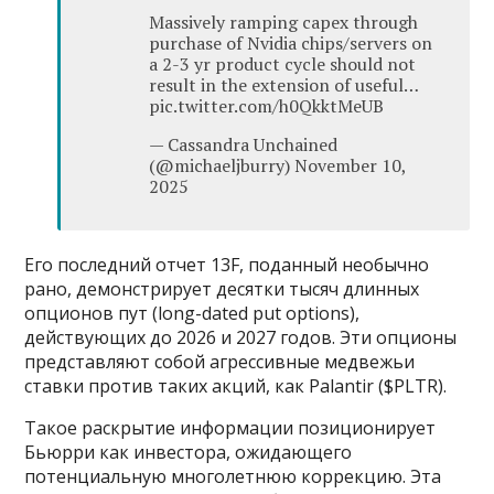
Massively ramping capex through
purchase of Nvidia chips/servers on
a 2-3 yr product cycle should not
result in the extension of useful…
pic.twitter.com/h0QkktMeUB
— Cassandra Unchained
(@michaeljburry) November 10,
2025
Его последний отчет 13F, поданный необычно
рано, демонстрирует десятки тысяч длинных
опционов пут (long-dated put options),
действующих до 2026 и 2027 годов. Эти опционы
представляют собой агрессивные медвежьи
ставки против таких акций, как Palantir ($PLTR).
Такое раскрытие информации позиционирует
Бьюрри как инвестора, ожидающего
потенциальную многолетнюю коррекцию. Эта