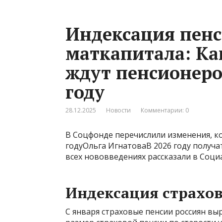
Индексация пенс
маткапитала: Ка
ждут пенсионеро
году
28.12.2025
Новости
Комментарии: 0
В Соцфонде перечислили изменения, к
годуОльга ИгнатоваВ 2026 году получа
всех нововведениях рассказали в Соци
Индексация страхо
С января страховые пенсии россиян выр