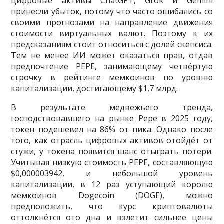
цифровые активы ChatGPT, Grok и Gemini
принесли убыток, потому что часто ошибались со
своими прогнозами на направление движения
стоимости виртуальных валют. Поэтому к их
предсказаниям стоит относиться с долей скепсиса.
Тем не менее ИИ может оказаться прав, отдав
предпочтение PEPE, занимающему четвёртую
строчку в рейтинге мемкоинов по уровню
капитализации, достигающему $1,7 млрд.
В результате медвежьего тренда,
господствовавшего на рынке Pepe в 2025 году,
токен подешевел на 86% от пика. Однако после
того, как отрасль цифровых активов отойдёт от
стужи, у токена появится шанс отыграть потери.
Учитывая низкую стоимость PEPE, составляющую
$0,000003942, и небольшой уровень
капитализации, в 12 раз уступающий королю
мемкоинов Dogecoin (DOGE), можно
предположить, что курс криптовалюты
оттолкнётся ото дна и взлетит сильнее цены