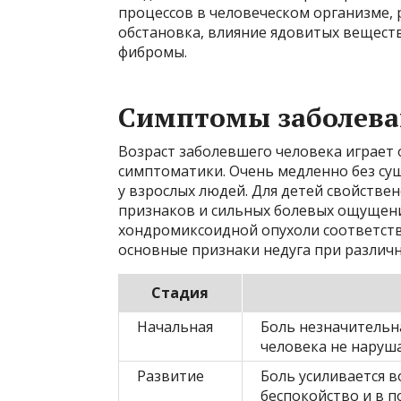
процессов в человеческом организме, 
обстановка, влияние ядовитых вещест
фибромы.
Симптомы заболев
Возраст заболевшего человека играет
симптоматики. Очень медленно без с
у взрослых людей. Для детей свойстве
признаков и сильных болевых ощущени
хондромиксоидной опухоли соответств
основные признаки недуга при различн
Стадия
Начальная
Боль незначительна
человека не наруша
Развитие
Боль усиливается 
беспокойство и в п