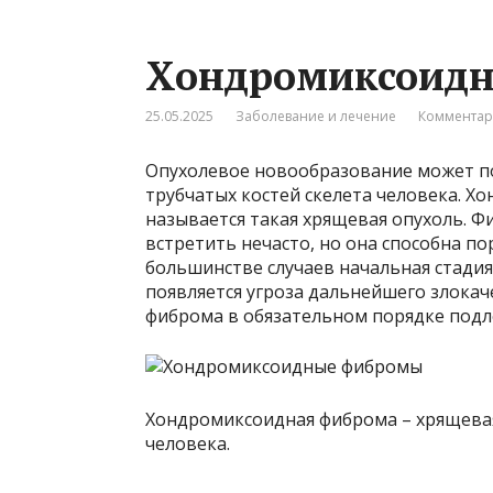
Хондромиксоид
25.05.2025
Заболевание и лечение
Комментар
Опухолевое новообразование может п
трубчатых костей скелета человека. 
называется такая хрящевая опухоль. Ф
встретить нечасто, но она способна по
большинстве случаев начальная стадия
появляется угроза дальнейшего злока
фиброма в обязательном порядке подл
Хондромиксоидная фиброма – хрящевая
человека.