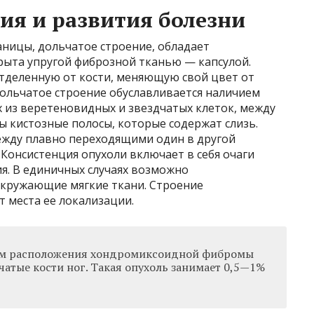
я и развития болезни
аницы, дольчатое строение, обладает
рыта упругой фиброзной тканью — капсулой.
тделенную от кости, меняющую свой цвет от
Дольчатое строение обуславливается наличием
 из веретеновидных и звездчатых клеток, между
ы кистозные полосы, которые содержат слизь.
жду плавно переходящими один в другой
Консистенция опухоли включает в себя очаги
я. В единичных случаях возможно
окружающие мягкие ткани. Строение
 места ее локализации.
ом расположения хондромиксоидной фибромы
атые кости ног. Такая опухоль занимает 0,5—1%