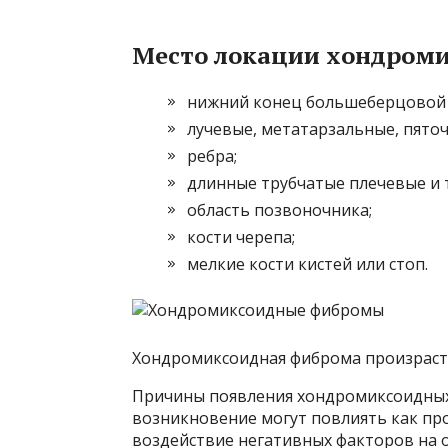
Место локации хондром
нижний конец большеберцовой 
лучевые, метатарзальные, пяточ
ребра;
длинные трубчатые плечевые и 
область позвоночника;
кости черепа;
мелкие кости кистей или стоп.
Хондромиксоидная фиброма произраста
Причины появления хондромиксоидных 
возникновение могут повлиять как про
воздействие негативных факторов на 