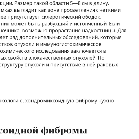
кции. Размер такой области 5—8 см в длину.
мках выглядит как зона просветления с четкими
ее присутствует склеротический ободок.
ния может быть разбухший и истонченный. Если
оночника, возможно прорастание надкостницы. Для
едет ряд дополнительных обследований, которые
стков опухоли и иммуногистохимическое
охимического исследования заключается в
х свойств злокачественных опухолей. По
труктуру опухоли и присутствие в ней раковых
онкологию, хондромиксоидную фиброму нужно
ксоидной фибромы