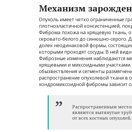
Механизм зарождени
Опухоль имеет четко ограниченные гр
плотноэластичной консистенцией, пок
Фиброма похожа на хрящевую ткань, о
серовато-белого до синюшно-серого. 
долек неодинаковой формы, состоящих
которыми проходят сосуды. В ней видн
Фиброзные изменения наблюдаются ме
хрящевыми и миксоидными участками. 
обызвествления и сегменты размягчени
распространение опухолевой ткани в 
хондромиксоидной фибромы зависит от
Распространенным мест
являются вытянутые трубч
от всех костных опухолей.