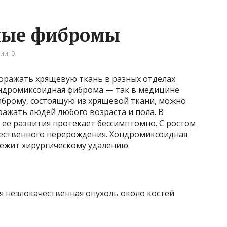
ные фибромы
ии: 0
оражать хрящевую ткань в разных отделах
Хондромиксоидная фиброма — так в медицине
иброму, состоящую из хрящевой ткани, можно
ражать людей любого возраста и пола. В
 ее развития протекает бессимптомно. С ростом
чественного перерождения. Хондромиксоидная
ежит хирургическому удалению.
 незлокачественная опухоль около костей