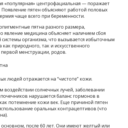
мая «популярная» центрофациальная — поражает
. Появление пятен объясняют работой половых
ермия чаще всего при беременности.
рпигментные пятна разного размера,
то явление медицина объясняет наличием сбоя
 системы организма, что вызывается избыточным
как природного, так и искусственного
 первой менструации, родов.
х людей отражается на “чистоте” кожи.
м воздействии солнечных лучей, заболевании
почечников нарушается баланс гормонов в
 как потемнение кожи век. Еще причиной пятен
 использование оральных контрацептивов (что
на).
в основном, после 60 лет. Они имеют желтый или