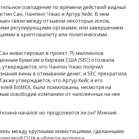
чательное совпадение по времени действий видных
стин Сан, Чанпенг Чжао и Артур Хейс. В нем
ные» связи между отзывом некоторых исков,
кими регулирующими органами, или завершением
тициями в криптовалюту или политическими
 Сан инвестировал в проект 75 миллионов
 ценным бумагам и биржам США (SEC) отозвала
, утверждается, что Чанпэн Чжао получил
знания вины в отмывании денег, и SEC прекратила
Также утверждается, что Артур Хейс и его
елей BitMEX, были помилованы, несмотря на
амым освободив компанию от наложенных на нее
коина начался: но продолжится ли он? Мнения
связь между крупными инвестициями, сделанными
политикой США в области экспорта