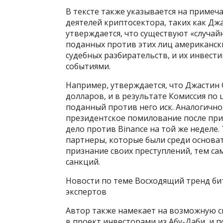
В тексте также указывается на приме
деятелей криптосектора, таких как Джа
утверждается, что существуют «случай
поданных против этих лиц американс
судебных разбирательств, и их инвес
событиями.
Например, утверждается, что Джастин
долларов, и в результате Комиссия по
поданный против него иск. Аналогично
президентское помилование после при
дело против Binance на той же неделе. 
партнеры, которые были среди основат
признание своих преступлений, тем с
санкций.
Новости по теме Восходящий тренд бит
экспертов
Автор также намекает на возможную 
в проект инвесторами из Абу-Даби, и 