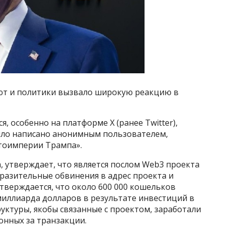
ют и политики вызвало широкую реакцию в
 особенно на платформе X (ранее Twitter),
ыло написано анонимным пользователем,
тоимперии Трампа».
а, утверждает, что является послом Web3 проекта
 поразительные обвинения в адрес проекта и
утверждается, что около 600 000 кошельков
миллиарда долларов в результате инвестиций в
руктуры, якобы связанные с проектом, заработали
онных за транзакции.