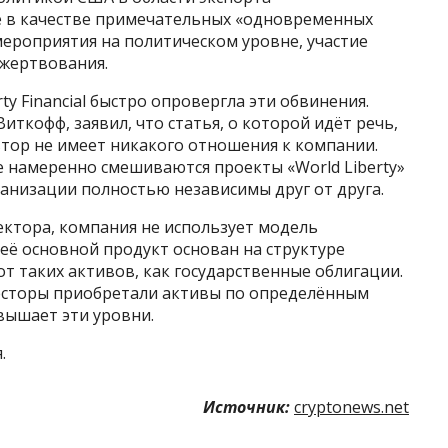
те в качестве примечательных «одновременных
ероприятия на политическом уровне, участие
жертвования.
ty Financial быстро опровергла эти обвинения.
ткофф, заявил, что статья, о которой идёт речь,
втор не имеет никакого отношения к компании.
е намеренно смешиваются проекты «World Liberty»
ганизации полностью независимы друг от друга.
ектора, компания не использует модель
 её основной продукт основан на структуре
т таких активов, как государственные облигации.
есторы приобретали активы по определённым
вышает эти уровни.
.
Источник:
cryptonews.net