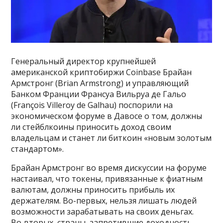
Генеральный директор крупнейшей
американской криптобиржи Coinbase Брайан
Армстронг (Brian Armstrong) и управляющий
Банком Франции Франсуа Вильруа де Гальо
(François Villeroy de Galhau) поспорили на
экономическом форуме в Давосе о том, должны
ли стейблкоины приносить доход своим
владельцам и станет ли биткоин «новым золотым
стандартом».
Брайан Армстронг во время дискуссии на форуме
настаивал, что токены, привязанные к фиатным
валютам, должны приносить прибыль их
держателям. Во-первых, нельзя лишать людей
возможности зарабатывать на своих деньгах.
Во‑вторых, страны, запретившие доходность