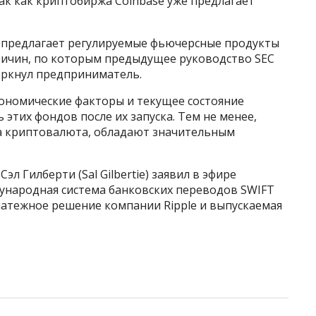
ак как криптобиржа Coinbase уже предлагает
е предлагает регулируемые фьючерсные продукты
причин, по которым предыдущее руководство SEC
еркнул предприниматель.
кономические факторы и текущее состояние
этих фондов после их запуска. Тем не менее,
ма криптовалюта, обладают значительным
л Гилберти (Sal Gilbertie) заявил в эфире
дународная система банковских переводов SWIFT
латежное решение компании Ripple и выпускаемая