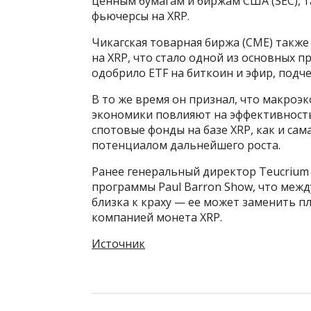
ценным бумагам и биржам США (SEC), т
фьючерсы на XRP.
Чикагская товарная биржа (CME) такж
на XRP, что стало одной из основных 
одобрило ETF на биткоин и эфир, подч
В то же время он признал, что макроэ
экономики повлияют на эффективность 
спотовые фонды на базе XRP, как и са
потенциалом дальнейшего роста.
Ранее генеральный директор Teucrium Сэ
программы Paul Barron Show, что меж
близка к краху — ее может заменить п
компанией монета XRP.
Источник