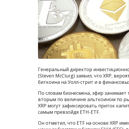
Генеральный директор инвестиционной
(Steven McClurg) заявил, что XRP, веро
биткоина на Уолл-стрит и в финансовых
По словам бизнесмена, эфир занимает т
вторым по величине альткоином по ры
XRP могут зафиксировать приток капит
самым превзойдя ETH-ETF.
Он отметил, что ETF на основе XRP им