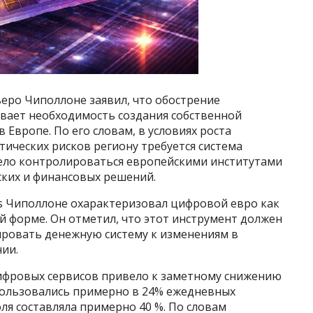
еро Чиполлоне заявил, что обострение
вает необходимость создания собственной
Европе. По его словам, в условиях роста
ических рисков региону требуется система
ело контролироваться европейскими институтами
ских и финансовых решений.
is Чиполлоне охарактеризовал цифровой евро как
й форме. Он отметил, что этот инструмент должен
ировать денежную систему к изменениям в
ии.
ифровых сервисов привело к заметному снижению
спользовались примерно в 24% ежедневных
оля составляла примерно 40 %. По словам