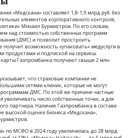
ты
ии «Медскана» составляет 1,8-1,9 млрд руб. без
тельных элементов корпоративного контроля,
литики» Михаил Бурмистров. По его словам,
лем над стоимостью собственных программ
вания (ДМС) и позволит простроить
 получит возможность «упаковать» медуслуги в
ми продуктами и подпиской на сервисы.
 карты Газпромбанка получают свыше 2 млн
указывает, что страховые компании не
большими сетями клиник, которые не могут
 программам ДМС. По этой же причине частные
 увеличивать число собственных точек, а для
ого партнера. Наличие Газпромбанка в составе
е высокой оценке бизнеса «Медскана»,
Бурмистров.
» по МСФО в 2024 году увеличилась до 28 млрд
д руб. (+22%), «Медскан Hadassah» — до 5 млрд руб.