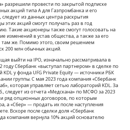
а» разрешили провести по закрытой подписке
ных акций типа А для Газпромбанка и его
 следует из данных центра раскрытия
 этих акций смогут получать раз в год
ию. Такие акционеры также смогут голосовать на
е изменений в устав общества, а также за его
 там же. Помимо этого, своим решением
к 200 млн обычных акций.
щая выйти на IPO, изначально рассматривала в
22 году Сбербанк «выступал партнером» в сделке по
 KDL у фонда UFG Private Equity — источники РБК
ании группы. С мая 2023 года компания «Сбербанк
аб», которая управляет сетью лабораторий KDL. За
б., следует из отчета «Медскана» по МСФО за 2023
ли ряд опционных договоров, по которым
а, а «Сбер» — продать их после наступления
ете. Вскоре после сделки доля «Сбербанк
гда компания вернула 10% акций основателю