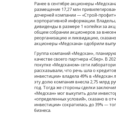
Ранее в сентябре акционеры «Медскан
размещение 17,27 млн привилегирован
дочерней компании — «Строй-профит»,
корпоративной информации. Владельцы
дивиденды в размере 1 копейки за акц
общем собрании акционеров за внесени
реорганизацию и ликвидацию, сказано
акционеры «Медскана» одобрили выпус
Группа компаний «Медскан», планирую
качестве своего партнера «Сбер». В 20
покупке «Медсканом» сети лабораторий
рассказывали, что речь шла о кредитов
инвестиции» владела 49% в «Медскан л
эту долю компания внесла 2,75 млрд ру
год. Тогда же стороны сделки заключи
«Медскан» мог выкупить доли инвестор
«определенных условий», сказано в отч
инвестиции» сократилась до 39% — то
бизнеса.