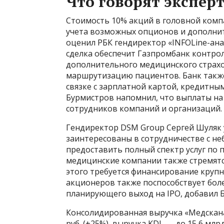
Что говорят экспер
Стоимость 10% акций в головной компан
учета возможных опционов и дополни
оценил РБК гендиректор «INFOLine-ана
сделка обеспечит Газпромбанк контро
дополнительного медицинского страхо
маршрутизацию пациентов. Банк также
связке с зарплатной картой, кредитны
Бурмистров напомнил, что выплаты на
сотрудников компаний и организаций.
Гендиректор DSM Group Сергей Шуляк 
заинтересованы в сотрудничестве с не
предоставить полный спектр услуг по
медицинские компании также стремятся
этого требуется финансирование крупн
акционеров также поспособствует боле
планирующего выход на IPO, добавил 
Консолидированная выручка «Медскана
руб. (+25%), выручка KDL — до 15,6 млр