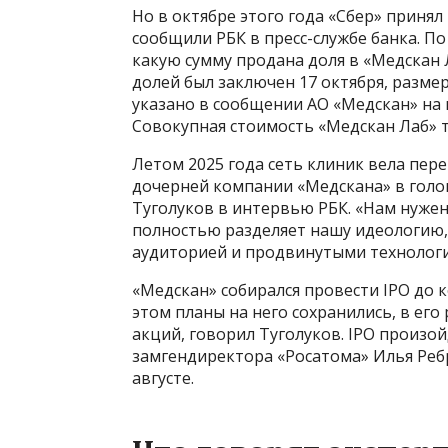
Но в октябре этого года «Сбер» приня
сообщили РБК в пресс-службе банка. П
какую сумму продана доля в «Медскан 
долей был заключен 17 октября, размер
указано в сообщении АО «Медскан» на
Совокупная стоимость «Медскан Лаб» т
Летом 2025 года сеть клиник вела пер
дочерней компании «Медскана» в голо
Туголуков в интервью РБК. «Нам нуже
полностью разделяет нашу идеологию,
аудиторией и продвинутыми технология
«Медскан» собирался провести IPO до к
этом планы на него сохранились, в ег
акций, говорил Туголуков. IPO произой
замгендиректора «Росатома» Илья Реб
августе.