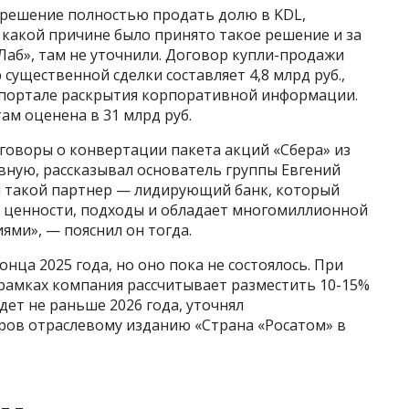
л решение полностью продать долю в KDL,
о какой причине было принято такое решение и за
Лаб», там не уточнили. Договор купли-продажи
 существенной сделки составляет 4,8 млрд руб.,
 портале раскрытия корпоративной информации.
ам оценена в 31 млрд руб.
еговоры о конвертации пакета акций «Сбера» из
вную, рассказывал основатель группы Евгений
н такой партнер — лидирующий банк, который
 ценности, подходы и обладает многомиллионной
ми», — пояснил он тогда.
онца 2025 года, но оно пока не состоялось. При
о рамках компания рассчитывает разместить 10-15%
дет не раньше 2026 года, уточнял
ров отраслевому изданию «Страна «Росатом» в