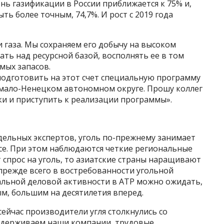
нь газификации в России приближается к 75% и,
ыть более точным, 74,7%. И рост с 2019 года
 газа. Мы сохраняем его добычу на высоком
ать над ресурсной базой, восполнять ее в том
мых запасов.
подготовить на этот счет специальную программу
Ямало-Ненецком автономном округе. Прошу коллег
ки и приступить к реализации программы».
дельных экспертов, уголь по-прежнему занимает
е. При этом наблюдаются четкие региональные
 спрос на уголь, то азиатские страны наращивают
 прежде всего в востребованности угольной
бальной деловой активности в АТР можно ожидать,
м, большим на десятилетия вперед.
 сейчас производители угля столкнулись со
оддерживаем наши компании, трудовые