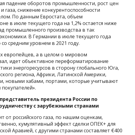
ая падение оборотов промышленности, рост цен
 и газа, снижение конкурентоспособности
елом. По данным Евростата, объем
не в июле текущего года на 1,2% остается ниже
пад промышленного производства в так
кономики. В Германии в июле текущего года
со средним уровнем в 2021 году.
ах европейцев, а в целом о мировом
казал, идет объективное переформатирование
тики энергоресурсов в сторону глобального Юга,
ского региона, Африки, Латинской Америки,
и, новыми хабами, портами, которые учитывают
 покупателей».
представитель президента России по
рудничеству с зарубежными странами
т от российского газа, по нашим оценкам,
ственно, кумулятивный эффект сделки ОПЕК+ для
ской Аравией, с другими странами составляет €400