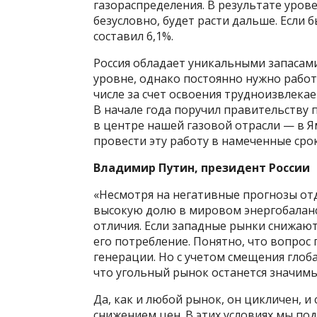
газораспределения. В результате урове
безусловно, будет расти дальше. Если б
составил 6,1%.
Россия обладает уникальными запасами
уровне, однако постоянно нужно работ
числе за счет освоения трудноизвлекае
В начале года поручил правительству 
в центре нашей газовой отрасли — в 
провести эту работу в намеченные сро
Владимир Путин, президент России
«Несмотря на негативные прогнозы от
высокую долю в мировом энергобаланс
отличия. Если западные рынки снижают
его потребление. Понятно, что вопрос
генерации. Но с учетом смещения гло
что угольный рынок останется значимы
Да, как и любой рынок, он цикличен, и
снижением цен. В этих условиях мы п