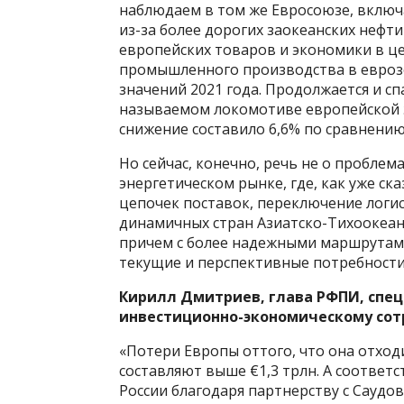
наблюдаем в том же Евросоюзе, включ
из-за более дорогих заокеанских нефти
европейских товаров и экономики в ц
промышленного производства в еврозо
значений 2021 года. Продолжается и с
называемом локомотиве европейской э
снижение составило 6,6% по сравнению 
Но сейчас, конечно, речь не о проблем
энергетическом рынке, где, как уже с
цепочек поставок, переключение логис
динамичных стран Азиатско-Тихоокеан
причем с более надежными маршрутам
текущие и перспективные потребности
Кирилл Дмитриев, глава РФПИ, спец
инвестиционно-экономическому сот
«Потери Европы оттого, что она отходи
составляют выше €1,3 трлн. А соответ
России благодаря партнерству с Саудов