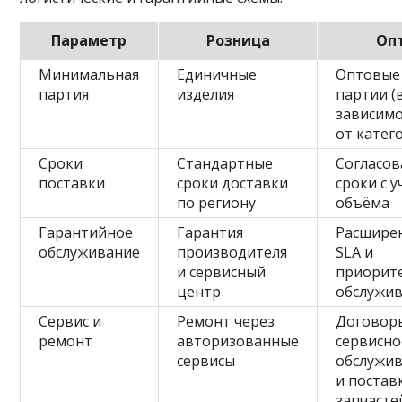
Параметр
Розница
Оп
Минимальная
Единичные
Оптовые
партия
изделия
партии (
зависим
от катег
Сроки
Стандартные
Согласо
поставки
сроки доставки
сроки с 
по региону
объёма
Гарантийное
Гарантия
Расшире
обслуживание
производителя
SLA и
и сервисный
приорит
центр
обслужи
Сервис и
Ремонт через
Договор
ремонт
авторизованные
сервисно
сервисы
обслужи
и постав
запчасте