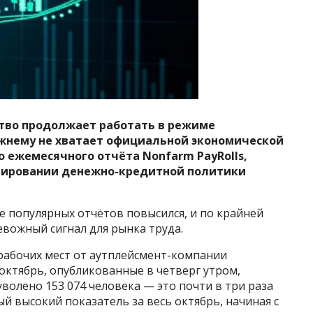
тво продолжает работать в режиме
ежнему не хватает официальной экономической
о ежемесячного отчёта Nonfarm PayRolls,
мировании денежно-кредитной политики
е популярных отчётов повысился, и по крайней
евожный сигнал для рынка труда.
рабочих мест от аутплейсмент-компании
а октябрь, опубликованные в четверг утром,
волено 153 074 человека — это почти в три раза
ый высокий показатель за весь октябрь, начиная с