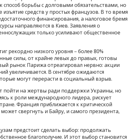
к способ борьбы с долговыми обязательствами, но
 изъятие средств у простых французов. В то время
едостаточного финансирования, а налоговое бремя
сурсы направляются в Киев. Заявления о
оеннослужащих только усиливают общественное
тиг рекордно низкого уровня – более 80%
нные силы, от крайне левых до правых, готовы
овый рынок Парижа отреагировал нервно: акции
ий увеличивается. В сентябре ожидаются
торые могут перерасти в социальный взрыв.
т пойти на жертвы ради поддержки Украины, но
мясь к роли международного лидера, рискует
тране. Франция приближается к критической
может свергнуть и Байру, и самого президента,
цузам предстоит сделать выбор: продолжать
бственное благополучие. И этот выбор становится