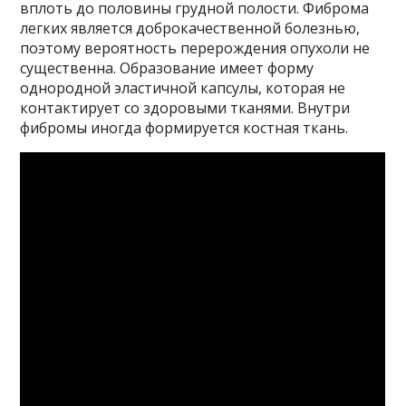
вплоть до половины грудной полости. Фиброма
легких является доброкачественной болезнью,
поэтому вероятность перерождения опухоли не
существенна. Образование имеет форму
однородной эластичной капсулы, которая не
контактирует со здоровыми тканями. Внутри
фибромы иногда формируется костная ткань.