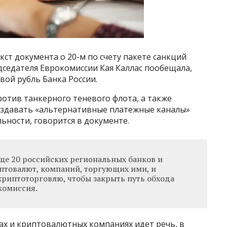
кст документа о 20-м по счету пакете санкций
дседателя Еврокомиссии Кая Каллас пообещала,
вой рубль Банка России.
ротив танкерного теневого флота, а также
оздавать «альтернативные платежные каналы»
ьности, говорится в документе.
ще 20 российских региональных банков и
товалют, компаний, торгующих ими, и
риптоторговлю, чтобы закрыть путь обхода
комиссия.
ах и криптовалютных компаниях идет речь, в