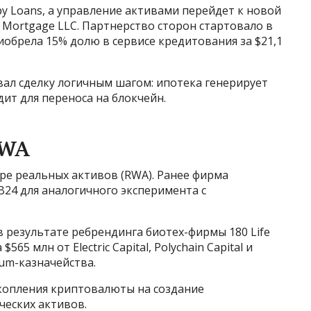
py Loans, а управление активами перейдет к новой
r Mortgage LLC. Партнерство сторон стартовало в
обрела 15% долю в сервисе кредитования за $21,1
вал сделку логичным шагом: ипотека генерирует
ит для переноса на блокчейн.
RWA
оре реальных активов (RWA). Ранее фирма
24 для аналогичного эксперимента с
 в результате ребрендинга биотех-фирмы 180 Life
565 млн от Electric Capital, Polychain Capital и
eum-казначейства.
акопления криптовалюты на создание
ческих активов.