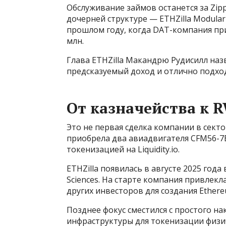
Обслуживание займов останется за Zip
дочерней структуре — ETHZilla Modula
прошлом году, когда DAT-компания при
млн.
Глава ETHZilla Макандрю Рудисилл наз
предсказуемый доход и отлично подход
От казначейства к 
Это не первая сделка компании в сект
приобрела два авиадвигателя CFM56-7B
токенизацией на Liquidity.io.
ETHZilla появилась в августе 2025 года
Sciences. На старте компания привлекла $
других инвесторов для создания Ether
Позднее фокус сместился с простого н
инфраструктуры для токенизации физи