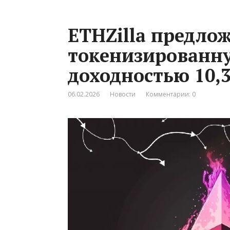
ETHZilla предло
токенизированну
доходностью 10,
06.02.2026
Новости
Комментарии: 0