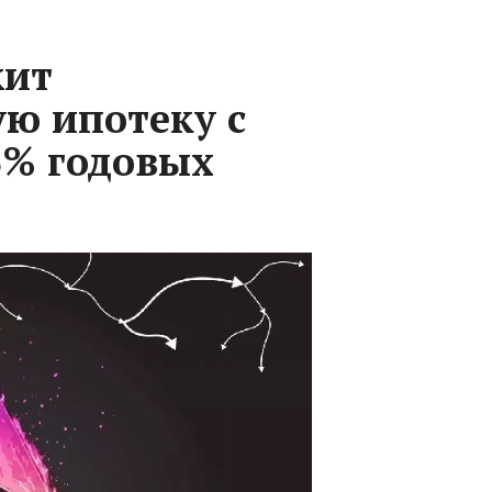
жит
ю ипотеку с
3% годовых