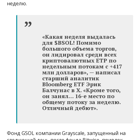
неделю.
«Какая неделя выдалась
для $BSOL! Помимо
большого объема торгов,
он лидировал среди всех
криптовалютных ETP по
недельным потокам с +417
млн ​​долларов», — написал
старший аналитик
Bloomberg ETF Эрик
Балчунас в X. «Кроме того,
он занял… 16-е место по
общему потоку за неделю.
Отличный дебют».
Фонд GSOL компании Grayscale, запущенный на
следующий день после фонда Bitwise, привлек