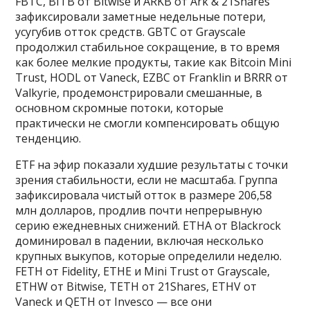
FBTC, BITB от Bitwise и ARKB от Ark & 21Shares
зафиксировали заметные недельные потери,
усугубив отток средств. GBTC от Grayscale
продолжил стабильное сокращение, в то время
как более мелкие продукты, такие как Bitcoin Mini
Trust, HODL от Vaneck, EZBC от Franklin и BRRR от
Valkyrie, продемонстрировали смешанные, в
основном скромные потоки, которые
практически не смогли компенсировать общую
тенденцию.
ETF на эфир показали худшие результаты с точки
зрения стабильности, если не масштаба. Группа
зафиксировала чистый отток в размере 206,58
млн долларов, продлив почти непрерывную
серию ежедневных снижений. ETHA от Blackrock
доминировал в падении, включая несколько
крупных выкупов, которые определили неделю.
FETH от Fidelity, ETHE и Mini Trust от Grayscale,
ETHW от Bitwise, TETH от 21Shares, ETHV от
Vaneck и QETH от Invesco — все они