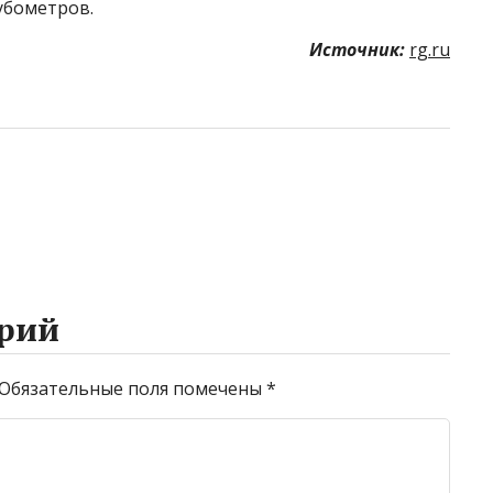
убометров.
Источник:
rg.ru
рий
Обязательные поля помечены
*