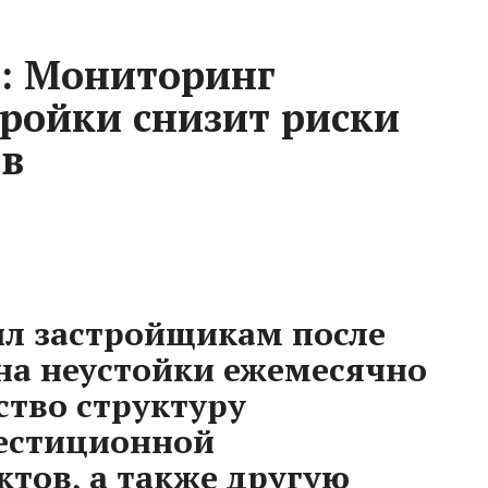
к: Мониторинг
тройки снизит риски
ов
л застройщикам после
на неустойки ежемесячно
ство структуру
вестиционной
ктов, а также другую