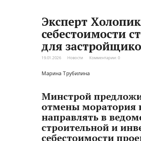
Эксперт Холопи
себестоимости с
для застройщик
19.01.2026
Новости
Комментарии: 0
Марина Трубилина
Минстрой предложи
отмены моратория 
направлять в ведом
строительной и ин
себестоимости прое