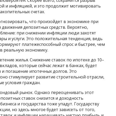
аловероятен. Скорее всего, сохранится разрыв
ой и инфляцией, и это продолжит мотивировать
накопительных счетах.
огнозировать, что произойдет в экономике при
я движения депозитных средств. Вероятно,
ебление: при снижении инфляции люди захотят
ры и услуги. Это положительная тенденция, ведь
ормируют платежеспособный спрос и быстрее, чем
 в реальную экономику.
тение жилья. Снижение ставок по ипотеке до 10–
 вкладов, которые сейчас лежат в банках, будет
 и погашение ипотечных долгов. Это
оно стимулирует развитие строительной отрасли,
е условия граждан.
 фондовый рынок. Однако переоценивать этот
епозитных ставок снизится и доходность
 бизнеса и государства тоже упадут. Государству
ции, но здесь многое будет зависеть от того,
 ставок и инфляции наращивать чистую прибыль и