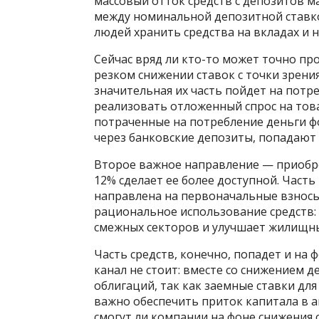
массовый отток средств с депозитов м
между номинальной депозитной ставк
людей хранить средства на вкладах и 
Сейчас вряд ли кто-то может точно пр
резком снижении ставок с точки зрени
значительная их часть пойдет на потр
реализовать отложенный спрос на това
потраченные на потребление деньги ф
через банковские депозиты, попадают
Второе важное направление — приобре
12% сделает ее более доступной. Часть
направлена на первоначальные взносы
рациональное использование средств: 
смежных секторов и улучшает жилищны
Часть средств, конечно, попадет и на
канал не стоит: вместе со снижением д
облигаций, так как заемные ставки для
важно обеспечить приток капитала в ак
смогут ли компании на фоне снижения