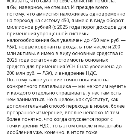
«Сказать, что сама по себе амнистия помогла,
я бы, наверное, не спешил. И прежде всего
потому, что амнистия наложилась одновременно
на переход на систему 450, я имею в виду оборот
миллионов рублей (c 2025 года порог доходов для
применения упрощенной системы
налогообложения был увеличен до 450 млн руб. —
РБК
), новые ковенанты входа, в том числе и 200
млн активы, я имею в виду основные средства (с
2025 года остаточная стоимость основных
средств для применения УСН была увеличена до
200 млн руб. —
РБК
), и внедрение НДС.
Поэтому какое условие точно повлияло на
конкретного плательщика — мы не хотим мучить
и каждого отдельно спрашивать, у нас там есть
чем заниматься. Но в целом, как субститут, как
дополнительный способ перехода в новое, более
прозрачное измерение, вполне неплохо. И тем
более понятно, что когда опускается порог с
точки зрения НДС, то в этом смысле и масштабы
дробления уже, конечно, в итоге тоже