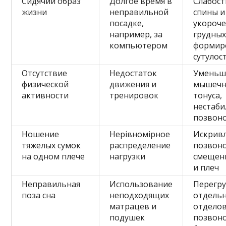
Сидячий образ
Долгое время в
Слабос
жизни
неправильной
спины и
посадке,
укороч
например, за
грудны
компьютером
формир
сутулос
Отсутствие
Недостаток
Уменьш
физической
движения и
мышечн
активности
тренировок
тонуса,
нестаби
позвон
Ношение
Нерівномірное
Искрив
тяжелых сумок
распределение
позвоно
на одном плече
нагрузки
смещен
и плеч
Неправильная
Использование
Перегру
поза сна
неподходящих
отдель
матрацев и
отдело
подушек
позвоно