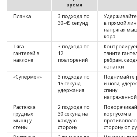
время
Планка
3 подхода по
Удерживайте
30-45 секунд
в прямой лин
напрягая мы
кора
Тяга
3 подхода по
Контролируе
гантелей в
12
тяните ганте
наклоне
повторений
ребрам, свод
лопатки
«Супермен»
3 подхода по
Поднимайте 
15 секунд
и ноги, удер
удержания
спину
напряженной
Растяжка
2 подхода по
Поворачивай
грудных
30 секунд на
корпусом в
мышц у
каждую
противопол
стены
сторону
сторону от р