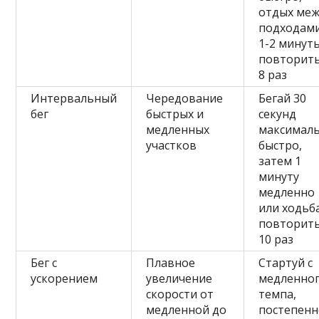
отдых ме
подходам
1-2 минуты
повторить
8 раз
Интервальный
Чередование
Бегай 30
бег
быстрых и
секунд
медленных
максимал
участков
быстро,
затем 1
минуту
медленно
или ходьба
повторить
10 раз
Бег с
Плавное
Стартуй с
ускорением
увеличение
медленно
скорости от
темпа,
медленной до
постепен