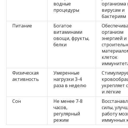
водные
организма 
процедуры
вирусам и
бактериям
Питание
Богатое
Обеспечив
витаминами
организм
овощи, фрукты,
энергией и
белки
строитель
материало
клеток
иммунитет
Физическая
Умеренные
Стимулиру
активность
нагрузки 3-4
кровообра
раза в неделю
укрепляет 
и лёгкие
Сон
Не менее 7-8
Восстанав
часов,
силы, улуч
регулярный
работу моз
режим
иммунных 