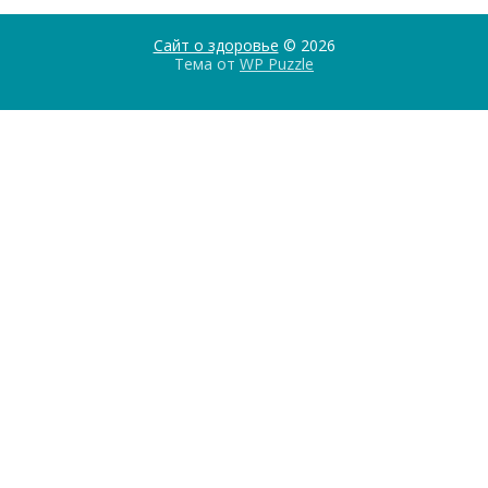
Сайт о здоровье
© 2026
Тема от
WP Puzzle