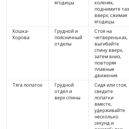
ягодицы
коленях,
поднимите та
вверх, сжимая
ягодицы.
Кошка-
Грудной и
Стоя на
Корова
поясничный
четвереньках,
отделы
выгибайте
спину вверх,
затем вниз,
повторяя
плавные
движения.
Тяга лопаток
Грудной
Сидя или стоя,
отдел и
сведите
верх спины
лопатки
вместе,
удерживайте
несколько
секунд и