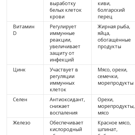
выработку
киви,
белых клеток
болгарский
крови
перец
Витамин
Регулирует
Жирная рыба,
D
иммунные
яйца,
реакции,
обогащённые
увеличивает
продукты
защиту от
инфекций
Цинк
Участвует в
Мясо, орехи,
регуляции
семечки,
иммунных
морепродукты
клеток
Селен
Антиоксидант,
Орехи,
снижает
морепродукты,
воспаления
мясо
Железо
Обеспечивает
Красное мясо,
кислородный
шпинат,