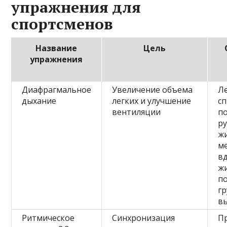
упражнения для
спортсменов
Название
Цель
упражнения
Диафрагмальное
Увеличение объема
Л
дыхание
легких и улучшение
сп
вентиляции
п
ру
ж
м
в
ж
п
гр
в
Ритмическое
Синхронизация
Пр