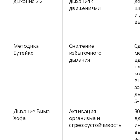
дыхание 2:2
дыхания с
д
движениями
ша
и 
в
Методика
Снижение
С
Бутейко
избыточного
м
дыхания
вд
п
к
вы
з
д
5-
Дыхание Вима
Активация
30
Хофа
организма и
вд
стрессоустойчивость
и
в
з