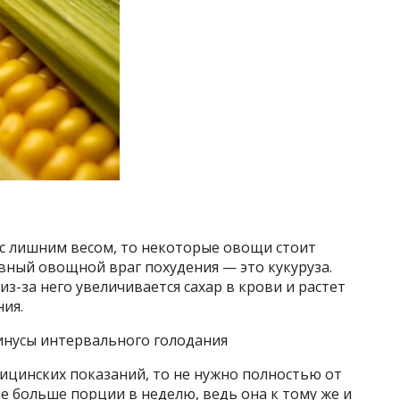
 с лишним весом, то некоторые овощи стоит
авный овощной враг похудения — это кукуруза.
з-за него увеличивается сахар в крови и растет
ния.
инусы интервального голодания
дицинских показаний, то не нужно полностью от
не больше порции в неделю, ведь она к тому же и