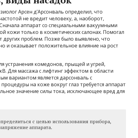
зиолог Арсен д’Арсонваль определил, что
астотой не вредит человеку, а, наоборот,
 Сначала аппарат со специальными вакуумными
й кожи только в косметических салонах. Помогал
т других проблем. Позже было выявлено, что
 но и оказывает положительное влияние на рост
ля устранения комедонов, прыщей и угрей,
В. Для массажа с лифтинг эффектом в области
ным вариантом является дарсонваль с
процедуры на коже вокруг глаз требуется аппарат
альное значение силы тока, исключающее вред для
определиться с целью использования прибора,
 напряжение аппарата.