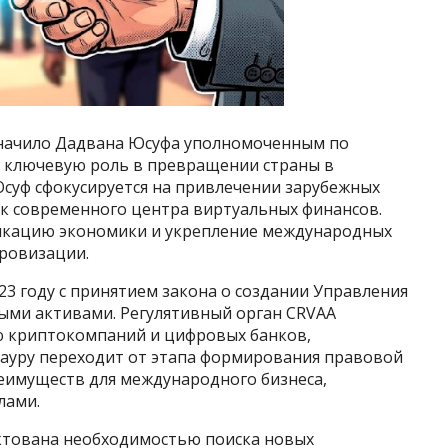
начило Дадвана Юсуфа уполномоченным по
 ключевую роль в превращении страны в
Юсуф сфокусируется на привлечении зарубежных
к современного центра виртуальных финансов.
икацию экономики и укрепление международных
фровизации.
23 году с принятием закона о создании Управления
ыми активами. Регулятивный орган CRVAA
ю криптокомпаний и цифровых банков,
Науру переходит от этапа формирования правовой
реимуществ для международного бизнеса,
лами.
ктована необходимостью поиска новых