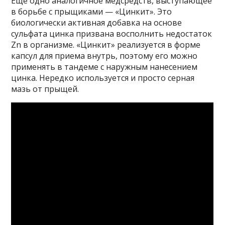
Еще одно аналогичное медсредств, выступающее
в борьбе с прыщиками — «Цинкит». Это
биологически активная добавка на основе
сульфата цинка призвана восполнить недостаток
Zn в организме. «Цинкит» реализуется в форме
капсул для приема внутрь, поэтому его можно
применять в тандеме с наружным нанесением
цинка. Нередко используется и просто серная
мазь от прыщей.