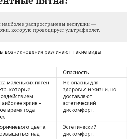
ентные пятна?
н наиболее распространены веснушки ―
ожи, которую провоцирует ультрафиолет.
ны возникновения различают такие виды
Опасность
сса маленьких пятен
Не опасны для
та, которые
здоровья и жизни, но
воздействием
доставляют
Наиболее яркие –
эстетический
ное время года
дискомфорт.
ее.
оричневого цвета,
Эстетический
возвышаться над
дискомфорт.