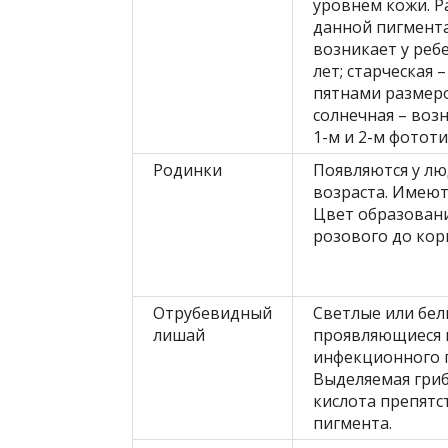
уровнем кожи. Р
данной пигмент
возникает у реб
лет; старческая 
пятнами размеро
солнечная – воз
1-м и 2-м фотот
Родинки
Появляются у л
возраста. Имеют
Цвет образовани
розового до кор
Отрубевидный
Светлые или бел
лишай
проявляющиеся 
инфекционного 
Выделяемая гри
кислота препятс
пигмента.