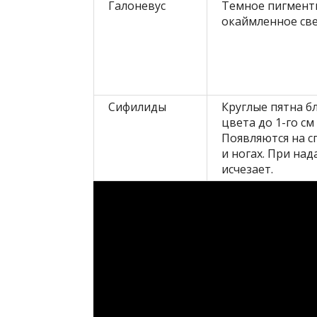
Галоневус
Темное пигментн
окаймленное све
Сифилиды
Круглые пятна б
цвета до 1-го см
Появляются на с
и ногах. При на
исчезает.