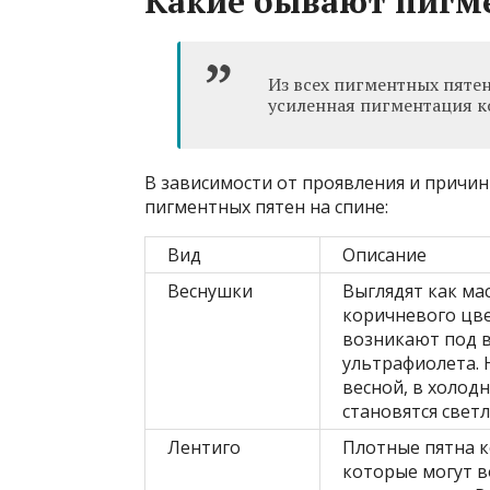
Какие бывают пигм
Из всех пигментных пяте
усиленная пигментация к
В зависимости от проявления и причи
пигментных пятен на спине:
Вид
Описание
Веснушки
Выглядят как ма
коричневого цве
возникают под 
ультрафиолета. 
весной, в холод
становятся светл
Лентиго
Плотные пятна к
которые могут 