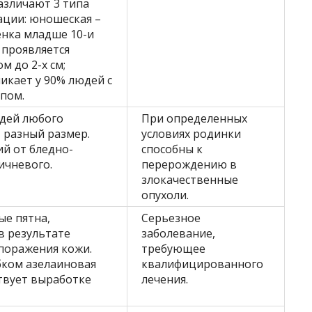
азличают 3 типа
ации: юношеская –
енка младше 10-и
– проявляется
м до 2-х см;
никает у 90% людей с
ипом.
юдей любого
При определенных
 разный размер.
условиях родинки
й от бледно-
способны к
ичневого.
перерождению в
злокачественные
опухоли.
ые пятна,
Серьезное
в результате
заболевание,
поражения кожи.
требующее
бком азелаиновая
квалифицированного
твует выработке
лечения.