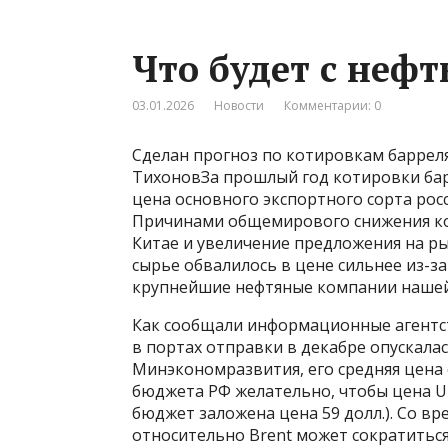
Что будет с нефт
03.01.2026
Новости
Комментарии: 0
Сделан прогноз по котировкам барреля
ТихоновЗа прошлый год котировки барр
цена основного экспортного сорта росс
Причинами общемирового снижения кот
Китае и увеличение предложения на ры
сырье обвалилось в цене сильнее из-з
крупнейшие нефтяные компании нашей 
Как сообщали информационные агентств
в портах отправки в декабре опускалас
Минэкономразвития, его средняя цена с
бюджета РФ желательно, чтобы цена Ura
бюджет заложена цена 59 долл.). Со в
относительно Brent может сократиться,