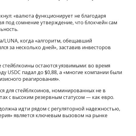
кнул: «валюта функционирует не благодаря
авя под сомнение утверждение, что блокчейн сам
льность.
ra/LUNA, когда «алгоритм, обещавший
лся за несколько дней», заставив инвесторов
е стейблкоины остаются уязвимыми: во время
 году USDC падал до $0,88, а «многие компании были
зисного реагирования».
ся для стейблкоинов, номинированных не в
ютах с высоким резервным статусом — как евро.
 должна идти рядом с регуляторной надежностью,
ерия» является ключевым вызовом на рынке