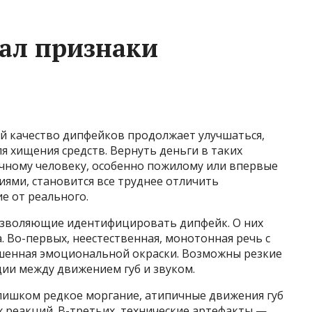
ал признаки
й качество дипфейков продолжает улучшаться,
 хищения средств. Вернуть деньги в таких
ычному человеку, особенно пожилому или впервые
ями, становится все труднее отличить
е от реального.
озволяющие идентифицировать дипфейк. О них
. Во-первых, неестественная, монотонная речь с
енная эмоциональной окраски. Возможны резкие
ии между движением губ и звуком.
лишком редкое моргание, атипичные движения губ
 реакций. В-третьих, технические артефакты —