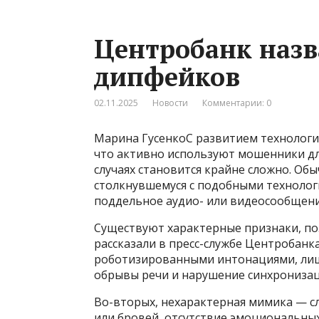
Центробанк назв
дипфейков
02.11.2025
Новости
Комментарии: 0
Марина ГусенкоС развитием технологи
что активно используют мошенники для
случаях становится крайне сложно. Об
столкнувшемуся с подобными технологи
поддельное аудио- или видеосообщени
Существуют характерные признаки, п
рассказали в пресс-службе Центробанка
роботизированными интонациями, лиш
обрывы речи и нарушение синхронизац
Во-вторых, нехарактерная мимика — с
или бровей, отсутствие эмоциональных