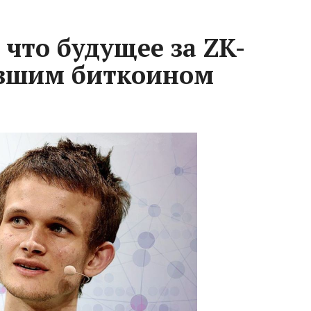
 что будущее за ZK-
евшим биткоином