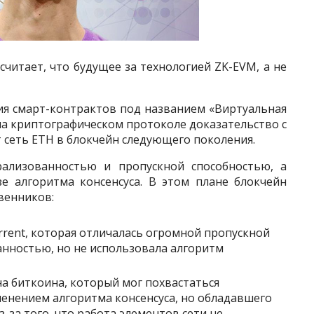
читает, что будущее за технологией ZK-EVM, а не
ия смарт-контрактов под названием «Виртуальная
на криптографическом протоколе доказательство с
 сеть ETH в блокчейн следующего поколения.
ализованностью и пропускной способностью, а
е алгоритма консенсуса. В этом плане блокчейн
венников:
rrent, которая отличалась огромной пропускной
нностью, но не использовала алгоритм
а биткоина, который мог похвастаться
енением алгоритма консенсуса, но обладавшего
за того, что работа элементов сети не