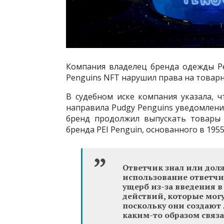
Компания владелец бренда одежды Pen
Penguins NFT нарушил права на товарн
В судебном иске компания указала, ч
направила Pudgy Penguins уведомлен
бренд продолжил выпускать товары 
бренда PEI Penguin, основанного в 1955
Ответчик знал или дол
использование ответчи
ущерб из-за введения 
действий, которые могу
поскольку они создают 
каким-то образом связа