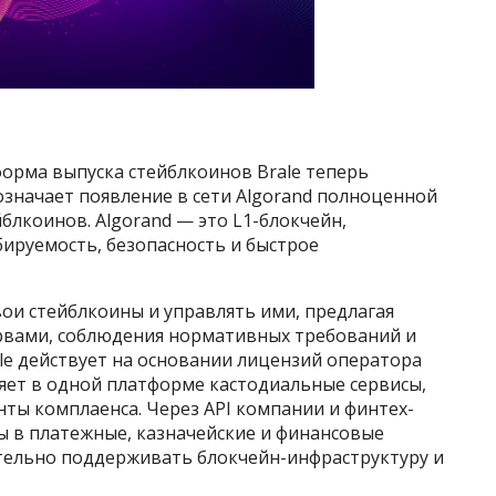
форма выпуска стейблкоинов Brale теперь
означает появление в сети Algorand полноценной
блкоинов. Algorand — это L1-блокчейн,
руемость, безопасность и быстрое
вои стейблкоины и управлять ими, предлагая
рвами, соблюдения нормативных требований и
ale действует на основании лицензий оператора
ет в одной платформе кастодиальные сервисы,
нты комплаенса. Через API компании и финтех-
ы в платежные, казначейские и финансовые
тельно поддерживать блокчейн-инфраструктуру и