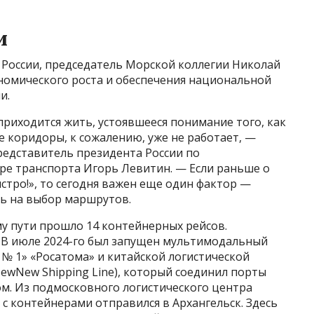
и
России, председатель Морской коллегии Николай
ономического роста и обеспечения национальной
и.
приходится жить, устоявшееся понимание того, как
коридоры, к сожалению, уже не работает, —
редставитель президента России по
ре транспорта Игорь Левитин. — Если раньше о
стро!», то сегодня важен еще один фактор —
ть на выбор маршрутов.
у пути прошло 14 контейнерных рейсов.
 В июле 2024-го был запущен мультимодальный
№ 1» «Росатома» и китайской логистической
wNew Shipping Line), который соединил порты
ом. Из подмосковного логистического центра
с контейнерами отправился в Архангельск. Здесь