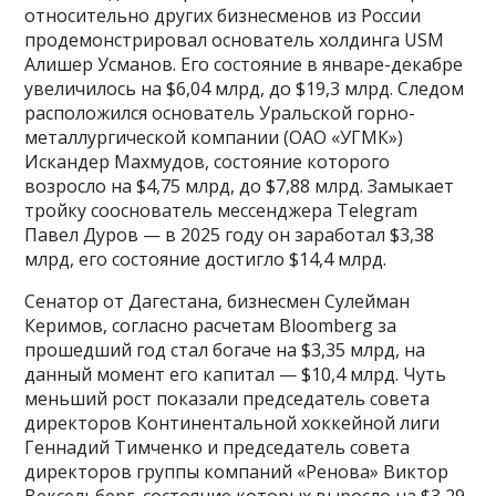
относительно других бизнесменов из России
продемонстрировал основатель холдинга USM
Алишер Усманов. Его состояние в январе-декабре
увеличилось на $6,04 млрд, до $19,3 млрд. Следом
расположился основатель Уральской горно-
металлургической компании (ОАО «УГМК»)
Искандер Махмудов, состояние которого
возросло на $4,75 млрд, до $7,88 млрд. Замыкает
тройку сооснователь мессенджера Telegram
Павел Дуров — в 2025 году он заработал $3,38
млрд, его состояние достигло $14,4 млрд.
Сенатор от Дагестана, бизнесмен Сулейман
Керимов, согласно расчетам Bloomberg за
прошедший год стал богаче на $3,35 млрд, на
данный момент его капитал — $10,4 млрд. Чуть
меньший рост показали председатель совета
директоров Континентальной хоккейной лиги
Геннадий Тимченко и председатель совета
директоров группы компаний «Ренова» Виктор
Вексельберг, состояние которых выросло на $3,29