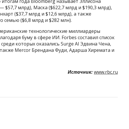
итогам года Bloomberg называет Эллисона
— $57,7 млрд), Маска ($622,7 млрд и $190,3 млрд),
арт ($37,7 млрд и $12,6 млрд), а также
 семью ($6,8 млрд и $282 млн).
 американские технологические миллиардеры
лагодаря буму в сфере ИИ. Forbes составил список
 среди которых оказались Surge AI Эдвина Чена,
а также Mercor Брендана Фуди, Адарша Хиремата и
Источник:
www.rbc.ru