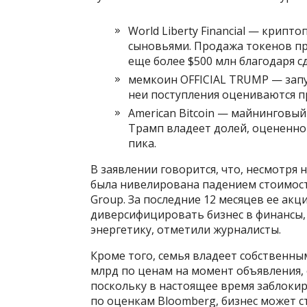
World Liberty Financial — крип
сыновьями. Продажа токенов при
еще более $500 млн благодаря сде
мемкоин OFFICIAL TRUMP — запущ
неи поступления оцениваются п
American Bitcoin — майнинговый 
Трамп владеет долей, оцененной
пика.
В заявлении говорится, что, несмотря
была нивелирована падением стоимост
Group. За последние 12 месяцев ее акц
диверсифицировать бизнес в финансы
энергетику, отметили журналисты.
Кроме того, семья владеет собственн
млрд по ценам на момент объявления, 
поскольку в настоящее время заблоки
по оценкам Bloomberg, бизнес может с