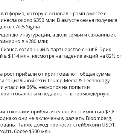
топлатформа, которую основал Трамп вместе с
несла около $390 млн. В августе семья получила
лке с Alt5 Sigma;
ен до инаугурации, а доля семьи и связанные с
римерно в $280 млн;
бизнес, созданный в партнерстве с Hut 8. Эрик
 в $114 млн, несмотря на падение акций на 82% от
 на рост прибыли от криптовалют, общая сумма
и социальной сети Trump Media & Technology
ии упали на 66%, несмотря на попытки
, криптовалюты и недавно — в термоядерную
ыми токенами приблизительной стоимостью $3,8
однако они не включены в расчеты Bloomberg,
рованы. Также доход приносит стейблкоин USD1,
тоить более $300 млн.